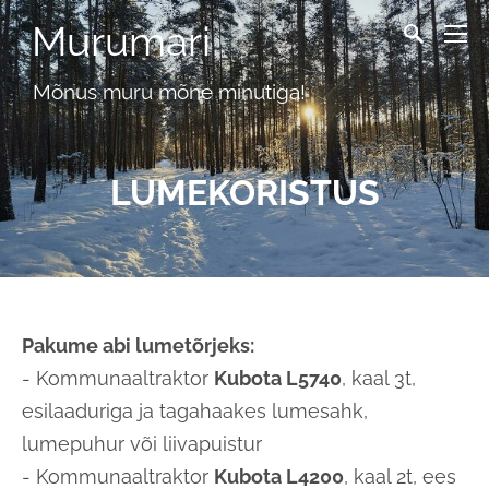
Murumari
Mõnus muru mõne minutiga!
LUMEKORISTUS
Pakume abi lumetõrjeks:
- Kommunaaltraktor
Kubota L5740
, kaal 3t,
esilaaduriga ja tagahaakes lumesahk,
lumepuhur või liivapuistur
- Kommunaaltraktor
Kubota L4200
, kaal 2t, ees