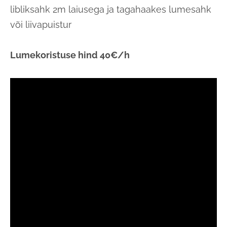
libliksahk 2m laiusega ja tagahaakes lumesahk
või liivapuistur
Lumekoristuse hind 40€/h