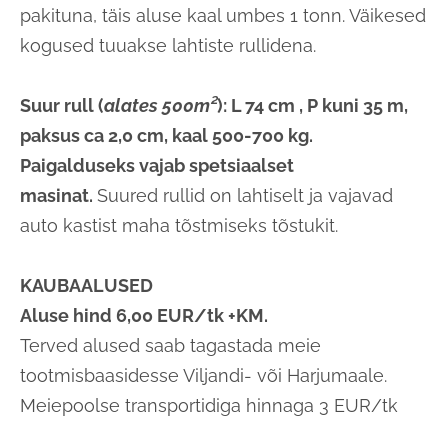
pakituna, täis aluse kaal umbes 1 tonn. Väikesed
kogused tuuakse lahtiste rullidena.
Suur rull (
alates 500m²
): L 74 cm , P kuni 35 m,
paksus ca 2,0 cm, kaal 500-700 kg.
Paigalduseks vajab spetsiaalset
masinat.
Suured rullid on lahtiselt ja vajavad
auto kastist maha tõstmiseks tõstukit.
KAUBAALUSED
Aluse hind 6,00 EUR/tk +KM.
Terved alused saab tagastada meie
tootmisbaasidesse Viljandi- või Harjumaale.
Meiepoolse transportidiga hinnaga 3 EUR/tk