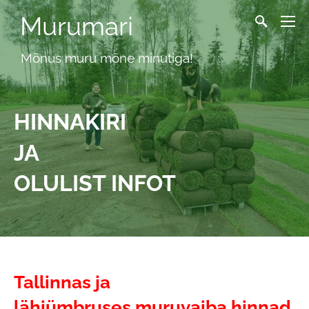
Murumari
Mõnus muru mõne minutiga!
HINNAKIRI
JA
OLULIST INFOT
Tallinnas ja
lähiümbruses
muruvaiba hinnad