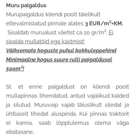
Muru paigaldus
Murupaigaldus kliendi poolt täielikult
ettevalmistatud pinnale alates
3
EUR/m²+KM.
Sisaldab murualust väetist ca 20 gr/m².
Ei
sisalda mullatöid ega kastmist!
Väiksemate koguste puhul kokkuleppehind
Minimaalne kogus suure rulli paigaldusel
500m²!
St. et enne paigaldust on kliendi poolt
mullapinnas tihendatud, antud vajalikud kalded
ja silutud. Muruvaip vajab täiuslikult siledat ja
ühtlaselt tihedat aluspinda. Kui pinnas traktorit
ei kanna, saab lõpptulemus olema väga
ebatasane..