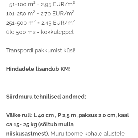
51-100 m² = 2,95 EUR/m²
101-250 m² = 2.70 EUR/m²
251-500 m² = 2,45 EUR/m²
üle 500 m2 = kokkuleppel
Transpordi pakkumist küsi!
Hindadele
lisandub
KM!
Siirdmuru tehnilised andmed:
Väike rull: L 40 cm , P 2,5 m ,paksus 2,0 cm, kaal
ca 15- 25 kg (sõltub mulla
niiskusastmest).
Muru toome kohale alustele