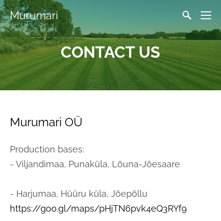
Murumari
CONTACT US
Murumari OÜ
Production bases:
- Viljandimaa, Punaküla, Lõuna-Jõesaare
- Harjumaa, Hüüru küla, Jõepõllu
https://goo.gl/maps/pHjTN6pvk4eQ3RYf9